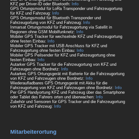
KFZ per Driver-ID oder Bluetooth:
Info
GPS Ortungsmodul für LoRa Transponder und Fahrzeugortung
für KFZ und Fahrzeug:
Info
GPS Ortungsmodul für Bluetooth Transponder und
Fahrzeugortung von KFZ und Fahrzeug:
Info
Inmarsat Ortungsmodul für Fahrzeugortung via Satellit in
Regionen ohne GSM Mobilfunknetz:
Info
Mobiler GPS Tracker für wechselnde KFZ und Fahrzeugortung
ohne festen Einbau:
Info
Mobiler GPS Tracker mit USB Anschluss für KFZ und
Fahrzeugortung ohne festen Einbau:
Info
Mobiler GPS Peilsender für KFZ und Fahrzeugortung ohne
festen Einbau:
Info
Autarker GPS Tracker für die Fahrzeugortung von KFZ und
Fahrzeugen ohne Bordnetz:
Info
Autarkes GPS Ortungsgerät mit Batterie für die Fahrzeugortung
von KFZ und Fahrzeugen ohne Bordnetz:
Info
Wiederaufladbares GPS Ortungsgerät mit Akku für die
Fahrzeugortung von KFZ und Fahrzeugen ohne Bordnetz:
Info
Per GPS Handyortung KFZ und Fahrzeug über das Smartphone
oder Tablet des Fahrers orten und überwachen:
Info
Zubehör und Sensoren für GPS Tracker und die Fahrzeugortung
von KFZ und Fahrzeug:
Info
Mitarbeiterortung