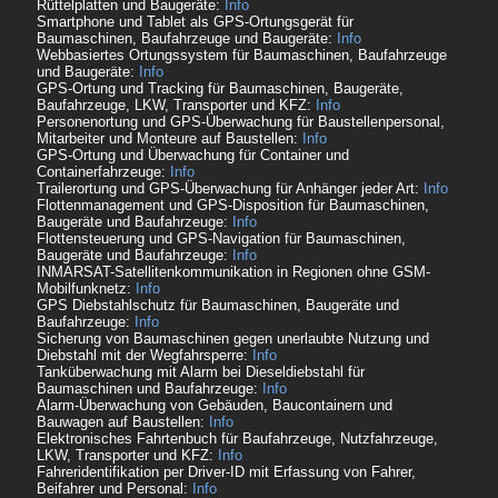
Rüttelplatten und Baugeräte:
Info
Smartphone und Tablet als GPS-Ortungsgerät für
Baumaschinen, Baufahrzeuge und Baugeräte:
Info
Webbasiertes Ortungssystem für Baumaschinen, Baufahrzeuge
und Baugeräte:
Info
GPS-Ortung und Tracking für Baumaschinen, Baugeräte,
Baufahrzeuge, LKW, Transporter und KFZ:
Info
Personenortung und GPS-Überwachung für Baustellenpersonal,
Mitarbeiter und Monteure auf Baustellen:
Info
GPS-Ortung und Überwachung für Container und
Containerfahrzeuge:
Info
Trailerortung und GPS-Überwachung für Anhänger jeder Art:
Info
Flottenmanagement und GPS-Disposition für Baumaschinen,
Baugeräte und Baufahrzeuge:
Info
Flottensteuerung und GPS-Navigation für Baumaschinen,
Baugeräte und Baufahrzeuge:
Info
INMARSAT-Satellitenkommunikation in Regionen ohne GSM-
Mobilfunknetz:
Info
GPS Diebstahlschutz für Baumaschinen, Baugeräte und
Baufahrzeuge:
Info
Sicherung von Baumaschinen gegen unerlaubte Nutzung und
Diebstahl mit der Wegfahrsperre:
Info
Tanküberwachung mit Alarm bei Dieseldiebstahl für
Baumaschinen und Baufahrzeuge:
Info
Alarm-Überwachung von Gebäuden, Baucontainern und
Bauwagen auf Baustellen:
Info
Elektronisches Fahrtenbuch für Baufahrzeuge, Nutzfahrzeuge,
LKW, Transporter und KFZ:
Info
Fahreridentifikation per Driver-ID mit Erfassung von Fahrer,
Beifahrer und Personal:
Info