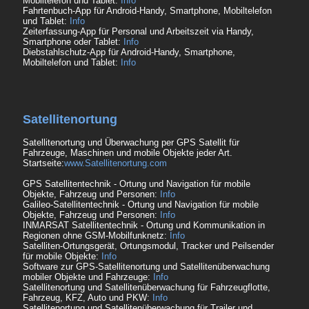
Mobiltelefon und Tablet:
Info
Fahrtenbuch-App für Android-Handy, Smartphone, Mobiltelefon
und Tablet:
Info
Zeiterfassung-App für Personal und Arbeitszeit via Handy,
Smartphone oder Tablet:
Info
Diebstahlschutz-App für Android-Handy, Smartphone,
Mobiltelefon und Tablet:
Info
Satellitenortung
Satellitenortung und Überwachung per GPS Satellit für
Fahrzeuge, Maschinen und mobile Objekte jeder Art.
Startseite:
www.Satellitenortung.com
GPS Satellitentechnik - Ortung und Navigation für mobile
Objekte, Fahrzeug und Personen:
Info
Galileo-Satellitentechnik - Ortung und Navigation für mobile
Objekte, Fahrzeug und Personen:
Info
INMARSAT Satellitentechnik - Ortung und Kommunikation in
Regionen ohne GSM-Mobilfunknetz:
Info
Satelliten-Ortungsgerät, Ortungsmodul, Tracker und Peilsender
für mobile Objekte:
Info
Software zur GPS-Satellitenortung und Satellitenüberwachung
mobiler Objekte und Fahrzeuge:
Info
Satellitenortung und Satellitenüberwachung für Fahrzeugflotte,
Fahrzeug, KFZ, Auto und PKW:
Info
Satellitenortung und Satellitenüberwachung für Trailer und