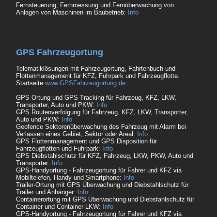
Fernsteuerung, Fernmessung und Fernüberwachung von
Anlagen von Maschinen im Baubetrieb:
Info
GPS Fahrzeugortung
Telematiklösungen mit Fahrzeugortung, Fahrtenbuch und
Flottenmanagement für KFZ, Fuhrpark und Fahrzeugflotte.
Startseite:
www.GPSFahrzeugortung.de
GPS Ortung und GPS Tracking für Fahrzeug, KFZ, LKW,
Transporter, Auto und PKW:
Info
GPS Routenverfolgung für Fahrzeug, KFZ, LKW, Transporter,
Auto und PKW:
Info
Geofence Sektorenüberwachung des Fahrzeug mit Alarm bei
Verlassen eines Gebiet, Sektor oder Areal:
Info
GPS Flottenmanagement und GPS Disposition für
Fahrzeugflotten und Fuhrpark:
Info
GPS Diebstahlschutz für KFZ, Fahrzeug, LKW, PKW, Auto und
Transporter:
Info
GPS-Handyortung - Fahrzeugortung für Fahrer und KFZ via
Mobiltelefon, Handy und Smartphone:
Info
Trailer-Ortung mit GPS Überwachung und Diebstahlschutz für
Trailer und Anhänger:
Info
Containerortung mit GPS Überwachung und Diebstahlschutz für
Container und Container-LKW:
Info
GPS-Handyortung - Fahrzeugortung für Fahrer und KFZ via