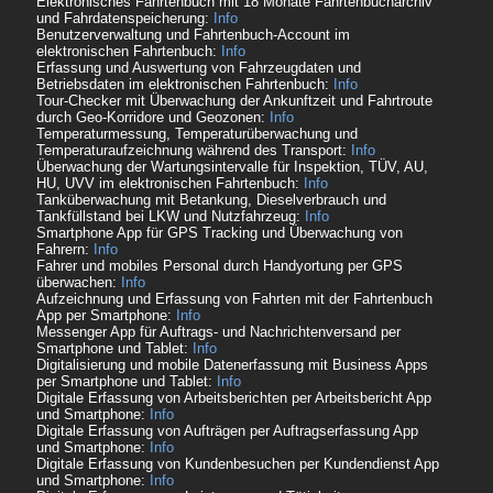
Elektronisches Fahrtenbuch mit 18 Monate Fahrtenbucharchiv
und Fahrdatenspeicherung:
Info
Benutzerverwaltung und Fahrtenbuch-Account im
elektronischen Fahrtenbuch:
Info
Erfassung und Auswertung von Fahrzeugdaten und
Betriebsdaten im elektronischen Fahrtenbuch:
Info
Tour-Checker mit Überwachung der Ankunftzeit und Fahrtroute
durch Geo-Korridore und Geozonen:
Info
Temperaturmessung, Temperaturüberwachung und
Temperaturaufzeichnung während des Transport:
Info
Überwachung der Wartungsintervalle für Inspektion, TÜV, AU,
HU, UVV im elektronischen Fahrtenbuch:
Info
Tanküberwachung mit Betankung, Dieselverbrauch und
Tankfüllstand bei LKW und Nutzfahrzeug:
Info
Smartphone App für GPS Tracking und Überwachung von
Fahrern:
Info
Fahrer und mobiles Personal durch Handyortung per GPS
überwachen:
Info
Aufzeichnung und Erfassung von Fahrten mit der Fahrtenbuch
App per Smartphone:
Info
Messenger App für Auftrags- und Nachrichtenversand per
Smartphone und Tablet:
Info
Digitalisierung und mobile Datenerfassung mit Business Apps
per Smartphone und Tablet:
Info
Digitale Erfassung von Arbeitsberichten per Arbeitsbericht App
und Smartphone:
Info
Digitale Erfassung von Aufträgen per Auftragserfassung App
und Smartphone:
Info
Digitale Erfassung von Kundenbesuchen per Kundendienst App
und Smartphone:
Info