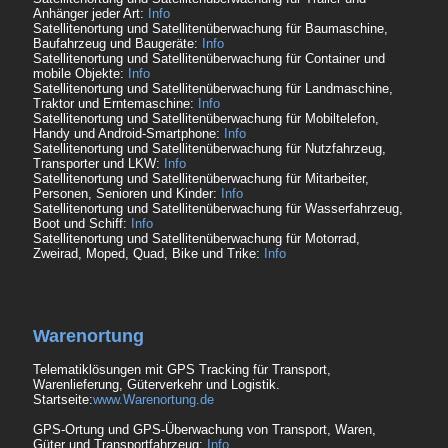
Anhänger jeder Art:
Info
Satellitenortung und Satellitenüberwachung für Baumaschine,
Baufahrzeug und Baugeräte:
Info
Satellitenortung und Satellitenüberwachung für Container und
mobile Objekte:
Info
Satellitenortung und Satellitenüberwachung für Landmaschine,
Traktor und Erntemaschine:
Info
Satellitenortung und Satellitenüberwachung für Mobiltelefon,
Handy und Android-Smartphone:
Info
Satellitenortung und Satellitenüberwachung für Nutzfahrzeug,
Transporter und LKW:
Info
Satellitenortung und Satellitenüberwachung für Mitarbeiter,
Personen, Senioren und Kinder:
Info
Satellitenortung und Satellitenüberwachung für Wasserfahrzeug,
Boot und Schiff:
Info
Satellitenortung und Satellitenüberwachung für Motorrad,
Zweirad, Moped, Quad, Bike und Trike:
Info
Warenortung
Telematiklösungen mit GPS Tracking für Transport,
Warenlieferung, Güterverkehr und Logistik.
Startseite:
www.Warenortung.de
GPS-Ortung und GPS-Überwachung von Transport, Waren,
Güter und Transportfahrzeug:
Info