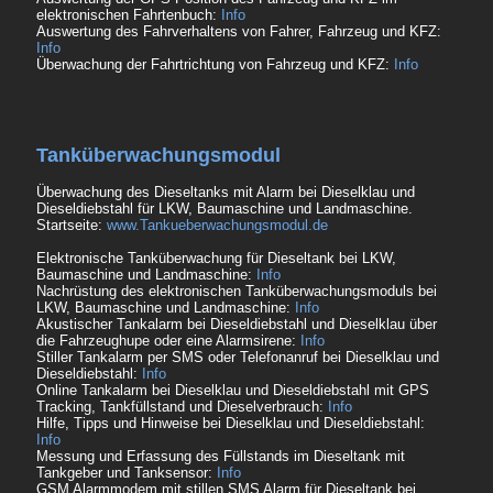
elektronischen Fahrtenbuch:
Info
Auswertung des Fahrverhaltens von Fahrer, Fahrzeug und KFZ:
Info
Überwachung der Fahrtrichtung von Fahrzeug und KFZ:
Info
Tanküberwachungsmodul
Überwachung des Dieseltanks mit Alarm bei Dieselklau und
Dieseldiebstahl für LKW, Baumaschine und Landmaschine.
Startseite:
www.Tankueberwachungsmodul.de
Elektronische Tanküberwachung für Dieseltank bei LKW,
Baumaschine und Landmaschine:
Info
Nachrüstung des elektronischen Tanküberwachungsmoduls bei
LKW, Baumaschine und Landmaschine:
Info
Akustischer Tankalarm bei Dieseldiebstahl und Dieselklau über
die Fahrzeughupe oder eine Alarmsirene:
Info
Stiller Tankalarm per SMS oder Telefonanruf bei Dieselklau und
Dieseldiebstahl:
Info
Online Tankalarm bei Dieselklau und Dieseldiebstahl mit GPS
Tracking, Tankfüllstand und Dieselverbrauch:
Info
Hilfe, Tipps und Hinweise bei Dieselklau und Dieseldiebstahl:
Info
Messung und Erfassung des Füllstands im Dieseltank mit
Tankgeber und Tanksensor:
Info
GSM Alarmmodem mit stillen SMS Alarm für Dieseltank bei