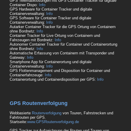
GPS Telematiklösungen mit GPS Container Tracker für digitale
Container Dispo:
Info
GPS Hardware für Container Tracker und digitale
Containerverwaltung:
Info
GPS Software für Container Tracker und digitale
Containerverwaltung:
Info
Autarker Container Tracker für die GPS Ortung von Containern
ohne Bordnetz:
Info
Container Tracker für Live Ortung von Containern und
Fahrzeugen mit Bordnetz:
Info
Autonomer Container Tracker für Container und Containerortung
ohne Bordnetz:
Info
Automatische Erfassung von Containern mit Transponder und
Gateway:
Info
Smartphone App für Containerortung und digitale
Containerverwaltung:
Info
GPS Flottenmanagement und Disposition für Container und
Containerfahrzeuge:
Info
Containerortung und Containerdisposition per GPS:
Info
GPS Routenverfolgung
Webbasierte
Routenverfolgung
von Touren, Fahrstrecken und
Fahrtrouten per GPS.
Startseite:
www.GPSRoutenverfolgung.de
GPS Tracker zur Aufzeichnung der Routen und Touren von