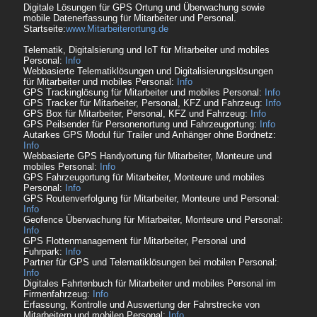
Digitale Lösungen für GPS Ortung und Überwachung sowie
mobile Datenerfassung für Mitarbeiter und Personal.
Startseite:
www.Mitarbeiterortung.de
Telematik, Digitalsierung und IoT für Mitarbeiter und mobiles
Personal:
Info
Webbasierte Telematiklösungen und Digitalisierungslösungen
für Mitarbeiter und mobiles Personal:
Info
GPS Trackinglösung für Mitarbeiter und mobiles Personal:
Info
GPS Tracker für Mitarbeiter, Personal, KFZ und Fahrzeug:
Info
GPS Box für Mitarbeiter, Personal, KFZ und Fahrzeug:
Info
GPS Peilsender für Personenortung und Fahrzeugortung:
Info
Autarkes GPS Modul für Trailer und Anhänger ohne Bordnetz:
Info
Webbasierte GPS Handyortung für Mitarbeiter, Monteure und
mobiles Personal:
Info
GPS Fahrzeugortung für Mitarbeiter, Monteure und mobiles
Personal:
Info
GPS Routenverfolgung für Mitarbeiter, Monteure und Personal:
Info
Geofence Überwachung für Mitarbeiter, Monteure und Personal:
Info
GPS Flottenmanagement für Mitarbeiter, Personal und
Fuhrpark:
Info
Partner für GPS und Telematiklösungen bei mobilen Personal:
Info
Digitales Fahrtenbuch für Mitarbeiter und mobiles Personal im
Firmenfahrzeug:
Info
Erfassung, Kontrolle und Auswertung der Fahrstrecke von
Mitarbeitern und mobilen Personal:
Info