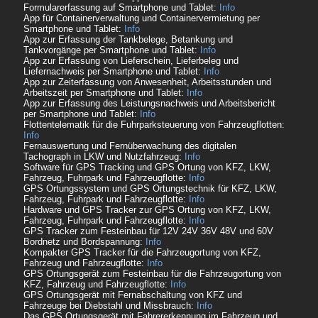
Formularerfassung auf Smartphone und Tablet:
Info
App für Containerverwaltung und Containervermietung per
Smartphone und Tablet:
Info
App zur Erfassung der Tankbelege, Betankung und
Tankvorgänge per Smartphone und Tablet:
Info
App zur Erfassung von Lieferschein, Lieferbeleg und
Liefernachweis per Smartphone und Tablet:
Info
App zur Zeiterfassung von Anwesenheit, Arbeitsstunden und
Arbeitszeit per Smartphone und Tablet:
Info
App zur Erfassung des Leistungsnachweis und Arbeitsbericht
per Smartphone und Tablet:
Info
Flottentelematik für die Fuhrparksteuerung von Fahrzeugflotten:
Info
Fernauswertung und Fernüberwachung des digitalen
Tachograph in LKW und Nutzfahrzeug:
Info
Software für GPS Tracking und GPS Ortung von KFZ, LKW,
Fahrzeug, Fuhrpark und Fahrzeugflotte:
Info
GPS Ortungssystem und GPS Ortungstechnik für KFZ, LKW,
Fahrzeug, Fuhrpark und Fahrzeugflotte:
Info
Hardware und GPS Tracker zur GPS Ortung von KFZ, LKW,
Fahrzeug, Fuhrpark und Fahrzeugflotte:
Info
GPS Tracker zum Festeinbau für 12V 24V 36V 48V und 60V
Bordnetz und Bordspannung:
Info
Kompakter GPS Tracker für die Fahrzeugortung von KFZ,
Fahrzeug und Fahrzeugflotte:
Info
GPS Ortungsgerät zum Festeinbau für die Fahrzeugortung von
KFZ, Fahrzeug und Fahrzeugflotte:
Info
GPS Ortungsgerät mit Fernabschaltung von KFZ und
Fahrzeuge bei Diebstahl und Missbrauch:
Info
Das GPS Ortungsgerät mit Fahrererkennung im Fahrzeug und