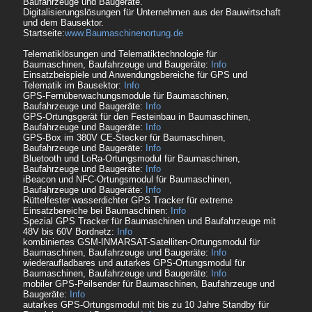
Baufahrzeuge und Baugeräte.
Digitalisierungslösungen für Unternehmen aus der Bauwirtschaft
und dem Bausektor.
Startseite:
www.Baumaschinenortung.de
Telematiklösungen und Telematiktechnologie für
Baumaschinen, Baufahrzeuge und Baugeräte:
Info
Einsatzbeispiele und Anwendungsbereiche für GPS und
Telematik im Bausektor:
Info
GPS-Fernüberwachungsmodule für Baumaschinen,
Baufahrzeuge und Baugeräte:
Info
GPS-Ortungsgerät für den Festeinbau in Baumaschinen,
Baufahrzeuge und Baugeräte:
Info
GPS-Box im 380V CE-Stecker für Baumaschinen,
Baufahrzeuge und Baugeräte:
Info
Bluetooth und LoRa-Ortungsmodul für Baumaschinen,
Baufahrzeuge und Baugeräte:
Info
iBeacon und NFC-Ortungsmodul für Baumaschinen,
Baufahrzeuge und Baugeräte:
Info
Rüttelfester wasserdichter GPS Tracker für extreme
Einsatzbereiche bei Baumaschinen:
Info
Spezial GPS Tracker für Baumaschinen und Baufahrzeuge mit
48V bis 60V Bordnetz:
Info
kombiniertes GSM-INMARSAT-Satelliten-Ortungsmodul für
Baumaschinen, Baufahrzeuge und Baugeräte:
Info
wiederaufladbares und autarkes GPS-Ortungsmodul für
Baumaschinen, Baufahrzeuge und Baugeräte:
Info
mobiler GPS-Peilsender für Baumaschinen, Baufahrzeuge und
Baugeräte:
Info
autarkes GPS-Ortungsmodul mit bis zu 10 Jahre Standby für