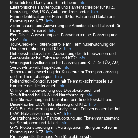
Mobiltelefon, Handy und Smartphone:
Info
Elektronisches Fahrtenbuch und Fahrtenschreiber für KFZ,
Fahrzeug, LKW, PKW, Auto und Transporter:
Info
Fahreridentifikation per Fahrer-ID für Fahrer und Beifahrer in
Fahrzeug und KFZ:
Info
Zeiterfassung und Auswertung der Arbeitszeit und Fahrzeit für
Fahrer und Personal:
Info
Eco Drive - Auswertung des Fahrverhalten bei Fahrzeug und
KFZ:
Info
Tour-Checker - Tourenkontrolle mit Terminüberwachung der
Route bei Fahrzeug und KFZ:
Info
Betriebsstundenzähler - Auswertung der Betriebszeiten und
Betriebsdauer bei Fahrzeug und KFZ:
Info
Wartungsintervallanzeige für Fahrzeug und KFZ für TÜV, AU,
Service-Intervall, Inspektion:
Info
Temperaturüberwachung der Kühlkette im Transportfahrzeug
und im Thermotransport:
Info
Reifendruck-Kontrollsystem mit Telematikschnittstelle zur
Kontrolle des Reifendruck:
Info
Online-Tanküberwachung des Dieselverbrauch und
Tankfüllstand bei LKW und Nutzfahrzeug:
Info
Tanküberwachung und Tankalarm bei Dieseldiebstahl und
Dieseklau bei LKW, Nutzfahrzeug und KFZ:
Info
CAN-Bus Auswertung und Analyse von Fahrzeugdaten bei bei
LKW, Nutzfahrzeug und KFZ:
Info
Smartphone App für Fahrzeugortung und Flottenmanagement
via Smartphone und Tablet:
Info
GPS Flottensteuerung mit Auftragsübermittlung an Fahrer in
Fahrzeug und KFZ:
Info
Professionelle Business-App für elektronische