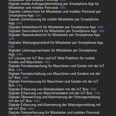
Digitale mobile Auftragsübermittlung per Smartphone App für
Mitarbeiter und mobiles Personal:
Info
Digitaler Lieferschein für Mitarbeiter und mobiles Personal per
Smartphone App:
Info
Digitale Zeiterfassung für mobile Mitarbeiter per Smartphone
App:
Info
Digitaler Arbeitsbericht für Mitarbeiter per Smartphone App:
Info
Digitaler Servicebericht für Mitarbeiter per Smartphone App:
Info
Digitaler Reparaturbericht für Mitarbeiter per Smartphone App:
Info
Digitales Wartungsprotokoll für Mitarbeiter per Smartphone App:
Info
Digitaler Leistungsnachweis für Mitarbeiter per Smartphone
App:
Info
IoT Lösung mit IoT Box und IoT Web Plattform für mobile
Geräte und Maschinen:
Info
Digitale Fernüberwachung für Maschinen und Geräte mit der IoT
Box:
Info
Digitale Fernabschaltung von Maschinen und Geräten mit der
IoT Box:
Info
Digitale Fernmessung für Maschinen und Geräte mit der IoT
Box:
Info
Digitale Erfassung von Betriebsdaten mit der IoT Box:
Info
Digitale Erfassung von Maschinendaten mit der IoT Box:
Info
Digitale Überwachung und Alarrmierung der Störungsmeldung
mit der IoT Box:
Info
Digitale Erfassung und Alarmierung der Wartungsmeldung mit
der IoT Box:
Info
Digitale Datenerfassung für Mitarbeiter und mobiles Personal